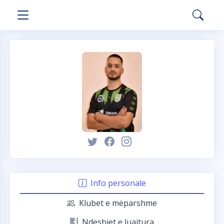
Info personale
Klubet e mëparshme
Ndeshjet e luajtura