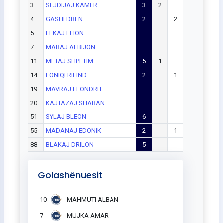
3
SEJDIJAJ KAMER
3
2
4
GASHI DREN
2
2
5
FEKAJ ELION
7
MARAJ ALBIJON
11
METAJ SHPETIM
5
1
14
FONIQI RILIND
2
1
19
MAVRAJ FLONDRIT
20
KAJTAZAJ SHABAN
51
SYLAJ BLEON
6
55
MADANAJ EDONIK
2
1
88
BLAKAJ DRILON
5
Golashënuesit
10
MAHMUTI ALBAN
7
MUJKA AMAR