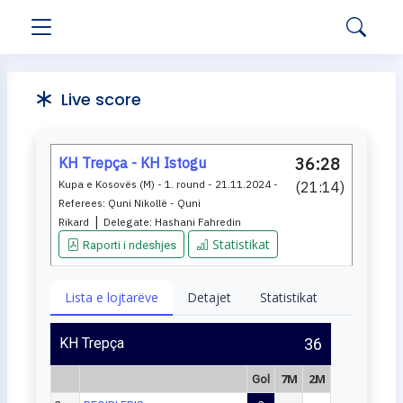
Live score
KH Trepça - KH Istogu
36:28
Kupa e Kosovës (M) - 1. round - 21.11.2024 -
(
21:14
)
Referees:
Quni Nikollë - Quni
|
Rikard
Delegate:
Hashani Fahredin
Statistikat
Raporti i ndeshjes
Lista e lojtarëve
Detajet
Statistikat
KH Trepça
36
7M
2M
Gol