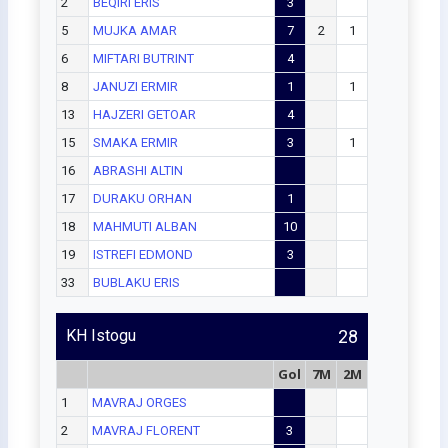
2
BEQIRI ERIS
3
5
MUJKA AMAR
7
2
1
6
MIFTARI BUTRINT
4
8
JANUZI ERMIR
1
1
13
HAJZERI GETOAR
4
15
SMAKA ERMIR
3
1
16
ABRASHI ALTIN
17
DURAKU ORHAN
1
18
MAHMUTI ALBAN
10
19
ISTREFI EDMOND
3
33
BUBLAKU ERIS
KH Istogu
28
Gol
7M
2M
1
MAVRAJ ORGES
2
MAVRAJ FLORENT
3