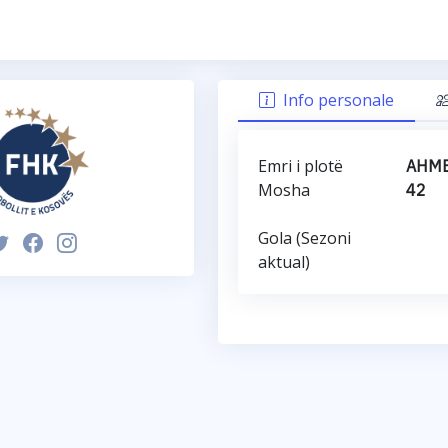
Info personale
Emri i plotë
AHME
Mosha
42
Gola (Sezoni
aktual)