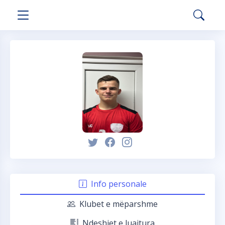
Info personale
Klubet e mëparshme
Ndeshjet e luajtura