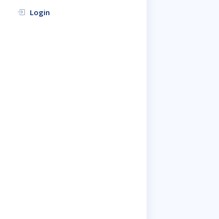
Login