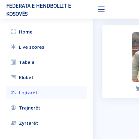
FEDERATA E HENDBOLLIT E
KOSOVËS
Home
Live scores
Tabela
Klubet
Lojtarët
Trajnerët
Zyrtarët