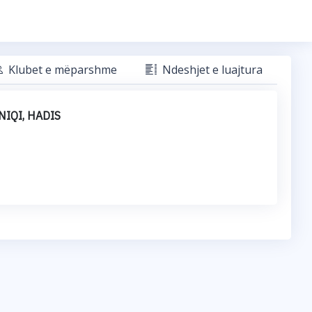
Klubet e mëparshme
Ndeshjet e luajtura
NIQI, HADIS