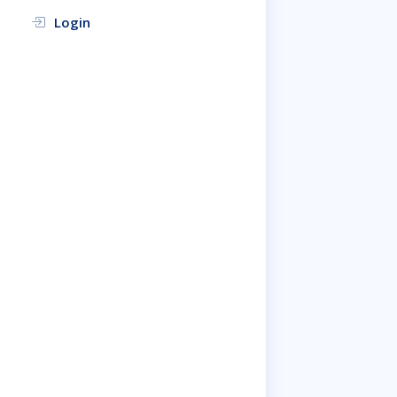
Login