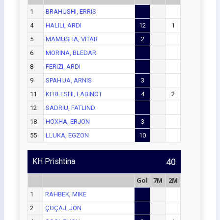
1
BRAHUSHI, ERRIS
4
HALILI, ARDI
12
1
5
MAMUSHA, VITAR
2
6
MORINA, BLEDAR
8
FERIZI, ARDI
9
SPAHIJA, ARNIS
3
11
KERLESHI, LABINOT
4
2
12
SADRIU, FATLIND
18
HOXHA, ERJON
3
55
LLUKA, EGZON
10
KH Prishtina
40
Gol
7M
2M
1
RAHBEK, MIKE
2
ÇOÇAJ, JON