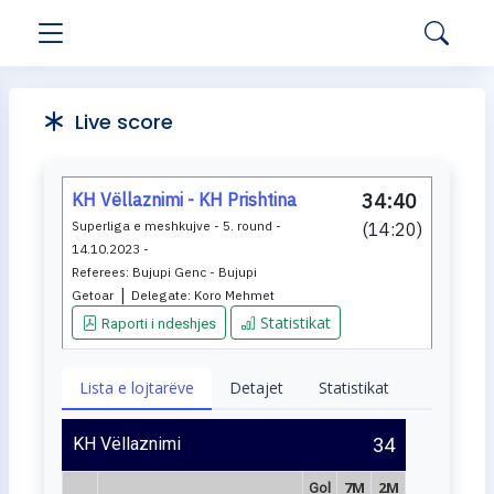
Live score
KH Vëllaznimi - KH Prishtina
34:40
Superliga e meshkujve - 5. round -
(
14:20
)
14.10.2023 -
Referees:
Bujupi Genc - Bujupi
|
Getoar
Delegate:
Koro Mehmet
Statistikat
Raporti i ndeshjes
Lista e lojtarëve
Detajet
Statistikat
KH Vëllaznimi
34
7M
2M
Gol