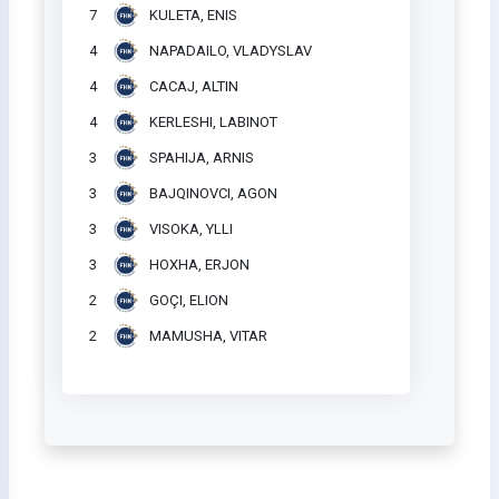
7
KULETA, ENIS
4
NAPADAILO, VLADYSLAV
4
CACAJ, ALTIN
4
KERLESHI, LABINOT
3
SPAHIJA, ARNIS
3
BAJQINOVCI, AGON
3
VISOKA, YLLI
3
HOXHA, ERJON
2
GOÇI, ELION
2
MAMUSHA, VITAR