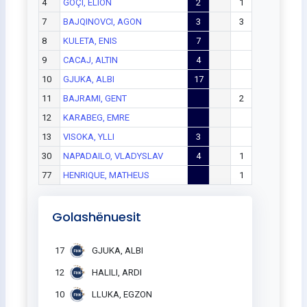
4
GOÇI, ELION
2
1
7
BAJQINOVCI, AGON
3
3
8
KULETA, ENIS
7
9
CACAJ, ALTIN
4
10
GJUKA, ALBI
17
11
BAJRAMI, GENT
2
12
KARABEG, EMRE
13
VISOKA, YLLI
3
30
NAPADAILO, VLADYSLAV
4
1
77
HENRIQUE, MATHEUS
1
Golashënuesit
17
GJUKA, ALBI
12
HALILI, ARDI
10
LLUKA, EGZON