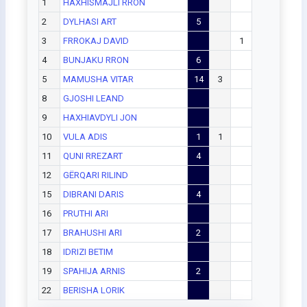
1
HAXHISMAJLI RRON
2
DYLHASI ART
5
3
FRROKAJ DAVID
1
4
BUNJAKU RRON
6
5
MAMUSHA VITAR
14
3
8
GJOSHI LEAND
9
HAXHIAVDYLI JON
10
VULA ADIS
1
1
11
QUNI RREZART
4
12
GËRQARI RILIND
15
DIBRANI DARIS
4
16
PRUTHI ARI
17
BRAHUSHI ARI
2
18
IDRIZI BETIM
19
SPAHIJA ARNIS
2
22
BERISHA LORIK