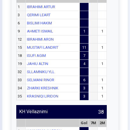
1
IBRAHIMI ARTUR
3
QERIMI LEART
6
BISLIMI HAKIM
9
AHMETI ISMAIL
1
1
12
IBRAHIMI ARON
15
MUSTAFI LANDRIT
11
1
18
ISUFI AGIM
7
19
JAHIU ALTIN
4
1
32
SLLAMNIKU YLL
33
SELMANI RINOR
6
1
34
ZHARKI KRESHNIK
3
1
35
KRASNIQI LIRIDON
3
1
KH Vëllaznimi
38
Gol
7M
2M