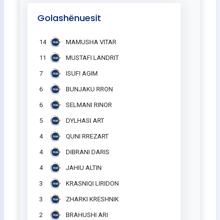
Golashënuesit
14
MAMUSHA VITAR
11
MUSTAFI LANDRIT
7
ISUFI AGIM
6
BUNJAKU RRON
6
SELMANI RINOR
5
DYLHASI ART
4
QUNI RREZART
4
DIBRANI DARIS
4
JAHIU ALTIN
3
KRASNIQI LIRIDON
3
ZHARKI KRESHNIK
2
BRAHUSHI ARI