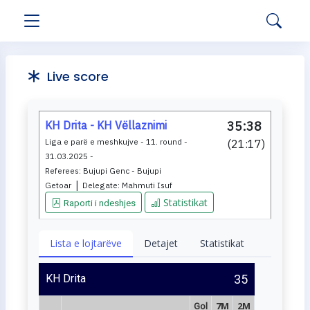
Live score
KH Drita - KH Vëllaznimi
35:38
Liga e parë e meshkujve - 11. round -
(
21:17
)
31.03.2025 -
Referees:
Bujupi Genc - Bujupi
|
Getoar
Delegate:
Mahmuti Isuf
Statistikat
Raporti i ndeshjes
Lista e lojtarëve
Detajet
Statistikat
KH Drita
35
7M
2M
Gol