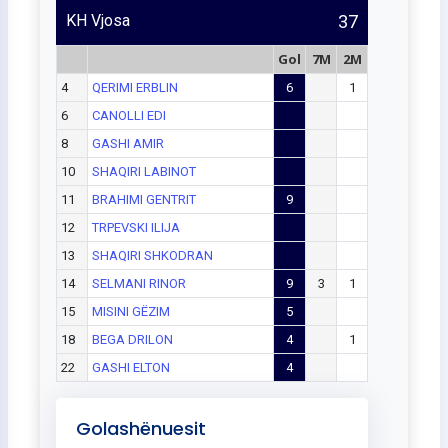
KH Vjosa
37
Gol
7M
2M
4
QERIMI ERBLIN
6
1
6
CANOLLI EDI
8
GASHI AMIR
10
SHAQIRI LABINOT
11
BRAHIMI GENTRIT
9
12
TRPEVSKI ILIJA
13
SHAQIRI SHKODRAN
14
SELMANI RINOR
9
3
1
15
MISINI GËZIM
5
18
BEGA DRILON
4
1
22
GASHI ELTON
4
Golashënuesit