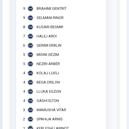
9
BRAHIMI GENTRIT
9
SELMANI RINOR
8
KUSARI BESMIR
7
HALILI ARDI
6
QERIMI ERBLIN
5
MISINI GËZIM
5
NEZIRI ARBËR
4
KOLAJ LUIGJ
4
BEGA DRILON
4
LLUKA EGZON
4
GASHI ELTON
3
MAMUSHA VITAR
2
SPAHIJA ARNIS
1
KERLESHI LABINOT