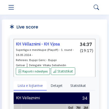
Live score
KH Vëllaznimi - KH Vjosa
34:37
Superliga e meshkujve (Playoff) - 1. round -
(
19:17
)
18.05.2024 -
Referees:
Bujupi Genc - Bujupi
|
Getoar
Delegate:
Vitaku Sebahedin
Statistikat
Raporti i ndeshjes
Lista e lojtarëve
Detajet
Statistikat
KH Vëllaznimi
34
7M
2M
Gol