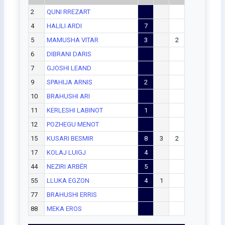
2
QUNI RREZART
4
HALILI ARDI
7
5
MAMUSHA VITAR
3
2
6
DIBRANI DARIS
7
GJOSHI LEAND
9
SPAHIJA ARNIS
2
10
BRAHUSHI ARI
11
KERLESHI LABINOT
1
12
POZHEGU MENOT
15
KUSARI BESMIR
8
3
2
17
KOLAJ LUIGJ
4
44
NEZIRI ARBËR
5
55
LLUKA EGZON
4
1
77
BRAHUSHI ERRIS
88
MEKA EROS