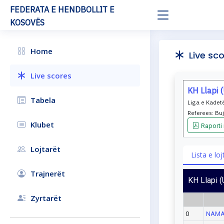
FEDERATA E HENDBOLLIT E
KOSOVËS
Home
Live sco
Live scores
KH Llapi 
Tabela
Liga e Kadetë
Referees:
Buj
Klubet
Raporti
Lojtarët
Lista e lo
Trajnerët
KH Llapi 
Zyrtarët
0
NAMA