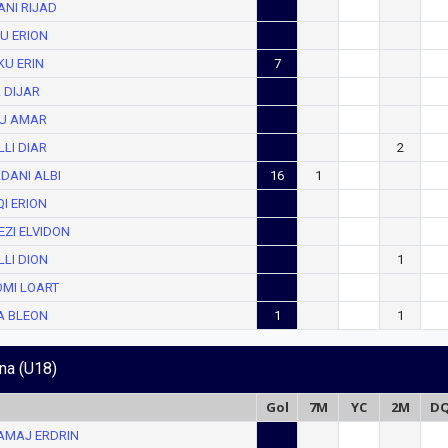
NI RIJAD
U ERION
KU ERIN
7
 DIJAR
IU AMAR
LI DIAR
2
DANI ALBI
16
1
I ERION
ZI ELVIDON
LI DION
1
OMI LOART
A BLEON
1
1
na (U18)
Gol
7M
YC
2M
D
AMAJ ERDRIN