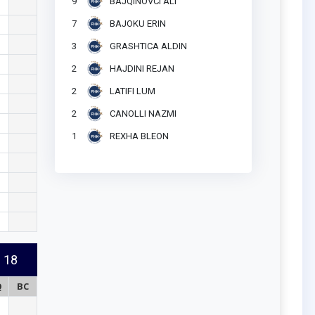
9
BAJQINOVCI ALI
7
BAJOKU ERIN
3
GRASHTICA ALDIN
2
HAJDINI REJAN
2
LATIFI LUM
2
CANOLLI NAZMI
1
REXHA BLEON
18
Q
BC