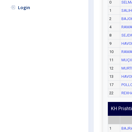
0
SELMA
Login
1
SALIH
2
BAJO
4
RAMA
8
SEJD
9
HAVOL
10
RAMA
11
MUÇIQ
12
MURTE
13
HAVOL
17
POLL
22
REXH
KH Prishti
1
BAJR