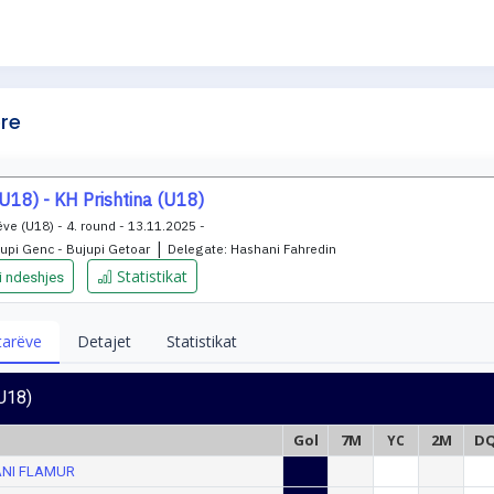
re
(U18) - KH Prishtina (U18)
ve (U18) - 4. round - 13.11.2025 -
|
upi Genc - Bujupi Getoar
Delegate:
Hashani Fahredin
Statistikat
 i ndeshjes
jtarëve
Detajet
Statistikat
(U18)
Gol
7M
2M
D
YC
NI FLAMUR