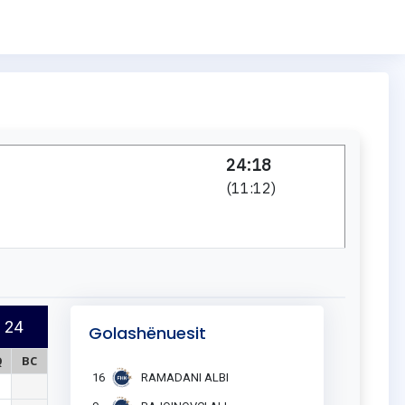
24:18
(
11:12
)
24
Golashënuesit
Q
BC
16
RAMADANI ALBI